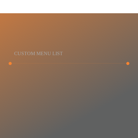
CUSTOM MENU LIST
About Us
Contact Us
Sales and Supply Service
Installation Service
Design Service
After-Sales Maintenance Service