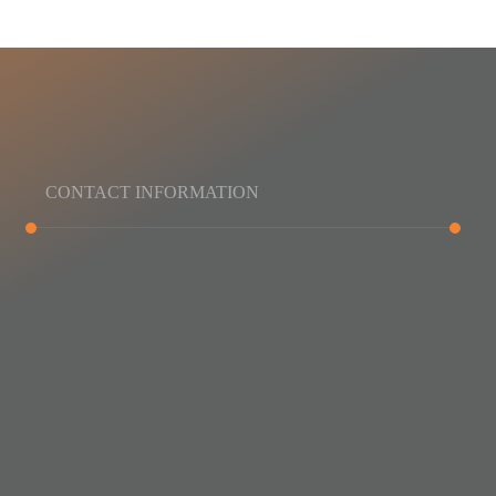
CONTACT INFORMATION
Our Headquarters
Riyadh – Shakib Arslan Street, Old Industrial Area
Jeddah – Al Hamra District, Cairo Street
Jeddah
+966 55 355 2349
Riyadh
+966 55 806 0203 & +966 55 806 0209